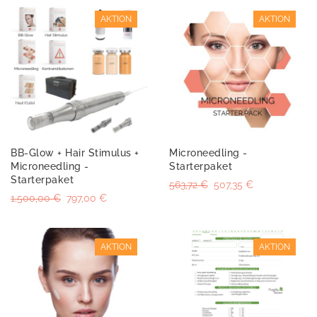
AKTION
AKTION
BB-Glow + Hair Stimulus +
Microneedling -
Microneedling -
Starterpaket
Starterpaket
563,72 €
507,35 €
1.500,00 €
797,00 €
AKTION
AKTION