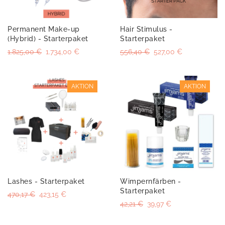
Permanent Make-up
Hair Stimulus -
(Hybrid) - Starterpaket
Starterpaket
1.825,00 €
1.734,00 €
556,40 €
527,00 €
AKTION
AKTION
Lashes - Starterpaket
Wimpernfärben -
Starterpaket
470,17 €
423,15 €
42,21 €
39,97 €