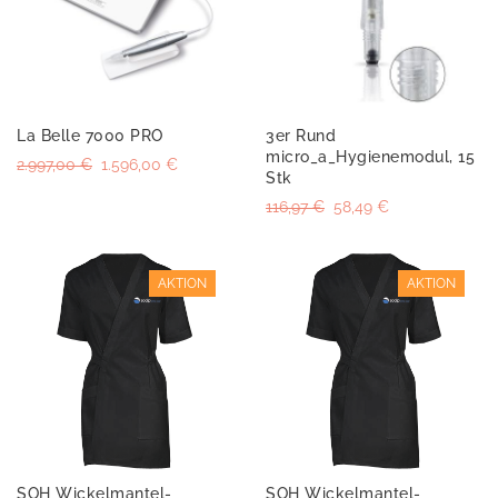
La Belle 7000 PRO
3er Rund
micro_a_Hygienemodul, 15
2.997,00 €
1.596,00 €
Stk
116,97 €
58,49 €
AKTION
AKTION
SOH Wickelmantel-
SOH Wickelmantel-