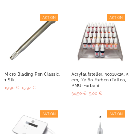
AKTION
AKTION
Micro Blading Pen Classic,
Acrylaufsteller, 30x18x25, 5
1 Stk.
cm, für 60 Farben (Tattoo,
PMU-Farben)
19,90 €
15,92 €
34,50 €
5,00 €
AKTION
AKTION