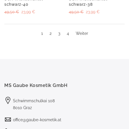
schwarz-40
schwarz-38
49,50 €
23,99 €
49,50 €
23,99 €
1
2
3
4
Weiter
MS Gaube Kosmetik GmbH
Schwimmschulkai 108
8010 Graz
office@gaube-kosmetik.at