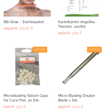
BB-Glow - Starterpaket
Karteikarten Angelika
Teichert, 100Stk.
639,56 €
575,60 €
19,69 €
9,85 €
AKTION
AKTION
Microblading Silicon Caps
Micro Blading Double
für Curvi Pen, 20 Stk.
Blade 1 Stk.
6,90 €
5,52 €
19,90 €
15,92 €