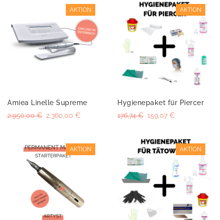
AKTION
AKTION
Amiea Linelle Supreme
Hygienepaket für Piercer
2.950,00 €
2.360,00 €
176,74 €
159,07 €
AKTION
AKTION