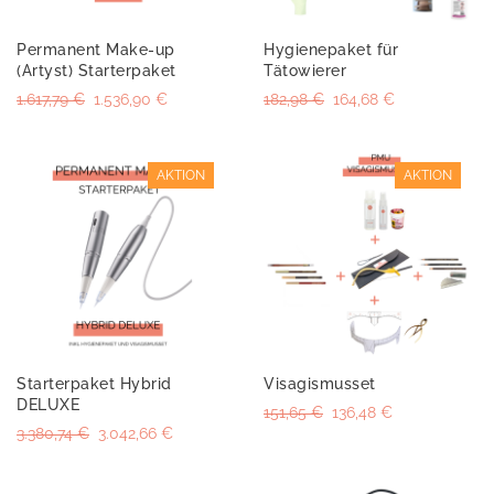
Permanent Make-up
Hygienepaket für
(Artyst) Starterpaket
Tätowierer
1.617,79 €
1.536,90 €
182,98 €
164,68 €
AKTION
AKTION
Starterpaket Hybrid
Visagismusset
DELUXE
151,65 €
136,48 €
3.380,74 €
3.042,66 €