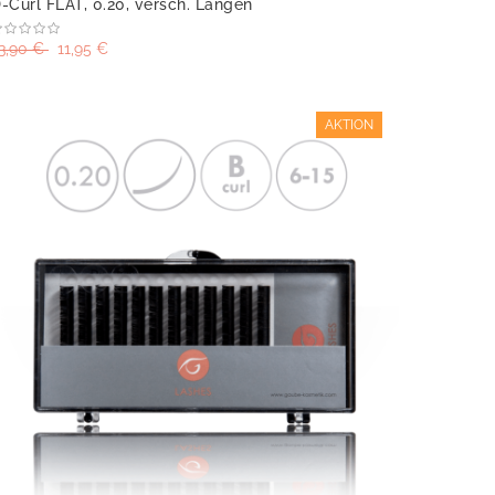
-Curl FLAT, 0.20, versch. Längen
3,90 €
11,95 €
AKTION