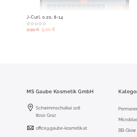
J-Curl, 0.20, 8-14
9,99 €
5,00 €
MS Gaube Kosmetik GmbH
Katego
Schwimmschulkai 108
Permane
8010 Graz
Microbla
office@gaube-kosmetik.at
BB-Glow