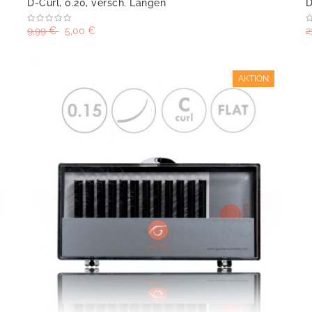
D-Curl, 0.20, versch. Längen
D
9,99 €
5,00 €
2
AKTION