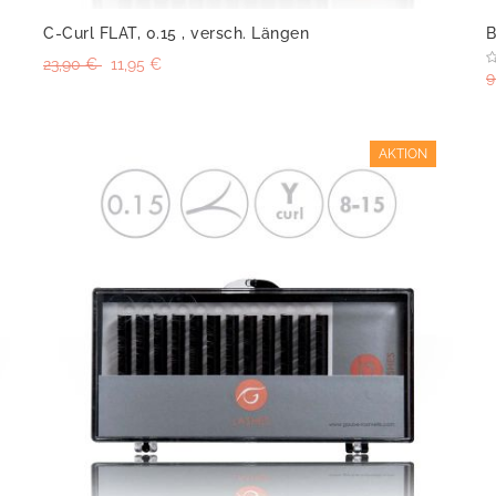
C-Curl FLAT, 0.15 , versch. Längen
B
23,90 €
11,95 €
9
AKTION