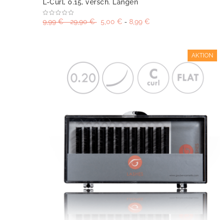
L-Curl, 0.15, versch. Längen
9,99 €
-
29,90 €
5,00 €
-
8,99 €
AKTION