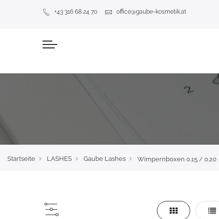
+43 316 68 24 70
office@gaube-kosmetik.at
Startseite
LASHES
Gaube Lashes
Wimpernboxen 0.15 / 0.20
Liste
Lis