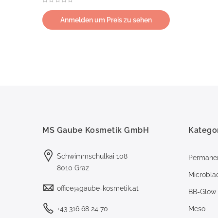
Anmelden um Preis zu sehen
MS Gaube Kosmetik GmbH
Katego
Schwimmschulkai 108
Permane
8010 Graz
Microbla
office@gaube-kosmetik.at
BB-Glow
+43 316 68 24 70
Meso