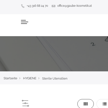
+43 316 68 24 70
office@gaube-kosmetik.at
Startseite
HYGIENE
Sterile Utensilien
Liste
Lis