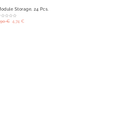
odule Storage, 24 Pcs.
,90 €
4,74 €