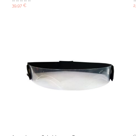
39,97 €
2