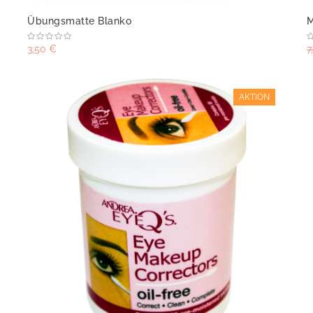
Übungsmatte Blanko
M
3,50 €
7
AKTION