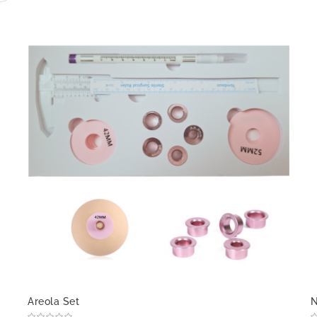
Areola Set
N