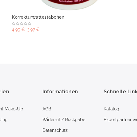
Korrekturwattestäbchen
4,95 €
3,97 €
rien
Informationen
Schnelle Lin
nt Make-Up
AGB
Katalog
ding
Widerruf / Rückgabe
Exportpartner w
Datenschutz