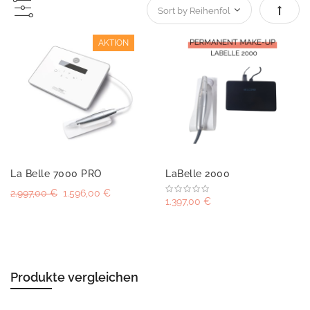
Absteig
AKTION
La Belle 7000 PRO
LaBelle 2000
2.997,00 €
1.596,00 €
1.397,00 €
Produkte vergleichen