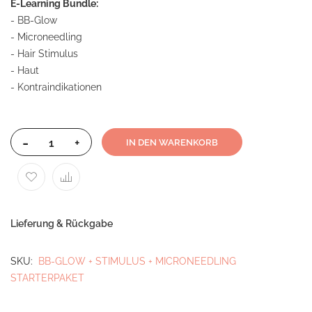
E-Learning Bundle:
- BB-Glow
- Microneedling
- Hair Stimulus
- Haut
- Kontraindikationen
-
+
IN DEN WARENKORB
Lieferung & Rückgabe
SKU
BB-GLOW + STIMULUS + MICRONEEDLING
STARTERPAKET