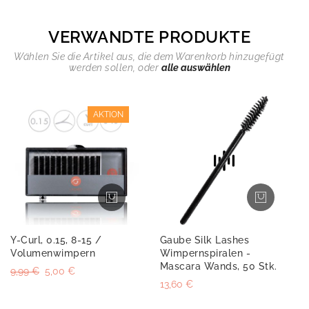
VERWANDTE PRODUKTE
Wählen Sie die Artikel aus, die dem Warenkorb hinzugefügt
werden sollen, oder
alle auswählen
AKTION
Y-Curl, 0.15, 8-15 /
Gaube Silk Lashes
Volumenwimpern
Wimpernspiralen -
Mascara Wands, 50 Stk.
9,99 €
5,00 €
13,60 €