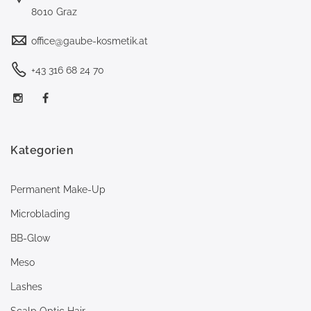
8010 Graz
office@gaube-kosmetik.at
+43 316 68 24 70
Kategorien
Permanent Make-Up
Microblading
BB-Glow
Meso
Lashes
Scalp Optic Hair