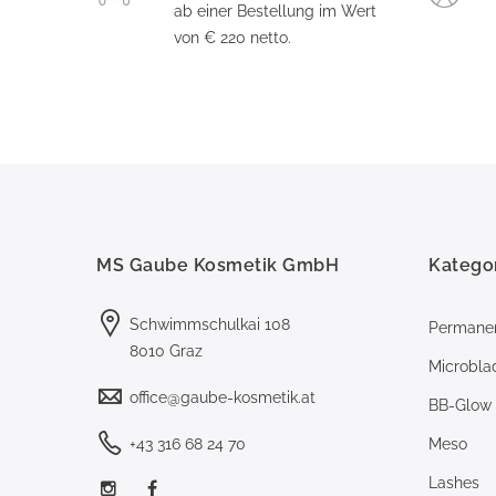
ab einer Bestellung im Wert
von € 220 netto.
MS Gaube Kosmetik GmbH
Katego
Schwimmschulkai 108
Permane
8010 Graz
Microbla
office@gaube-kosmetik.at
BB-Glow
+43 316 68 24 70
Meso
Lashes