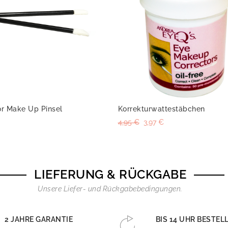
or Make Up Pinsel
Korrekturwattestäbchen
4,95 €
3,97 €
LIEFERUNG & RÜCKGABE
Unsere Liefer- und Rückgabebedingungen.
2 JAHRE GARANTIE
BIS 14 UHR BESTEL