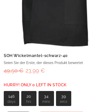
SOH Wickelmantel-schwarz-40
Seien Sie der Erste, der dieses Produkt bewertet
49,50 €
23,99 €
HURRY! ONLY 0 LEFT IN STOCK
146
20
34
39
days
hrs
mins
secs