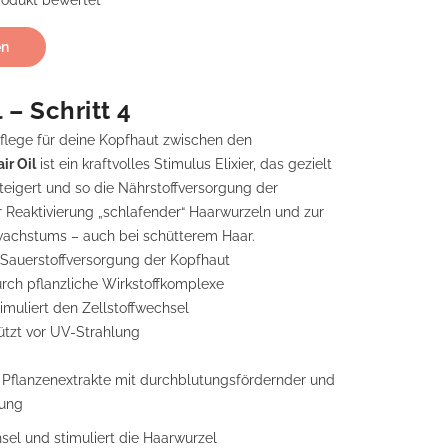
Produkt bewertet
en
 – Schritt 4
flege für deine Kopfhaut zwischen den
ir Oil
ist ein kraftvolles Stimulus Elixier, das gezielt
teigert und so die Nährstoffversorgung der
r Reaktivierung „schlafender“ Haarwurzeln und zur
wachstums – auch bei schütterem Haar.
 Sauerstoffversorgung der Kopfhaut
rch pflanzliche Wirkstoffkomplexe
imuliert den Zellstoffwechsel
ützt vor UV-Strahlung
: Pflanzenextrakte mit durchblutungsfördernder und
ung
hsel und stimuliert die Haarwurzel