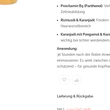
Provitamin B5 (Panthenol)
: Ve
Zellneubildung
Rizinusöl & Karanjaöl
: Fördern
Haarwurzelbereich
Karanjaöl mit Pongamol & Kara
wichtig bei lichter werdendem
Anwendung:
36 Stunden nach der Roller-Anwe
einmassieren. Es wirkt zwische
schützend – für gesunde Kopfhau
Lieferung & Rückgabe
SKU
5100.SHC HHB