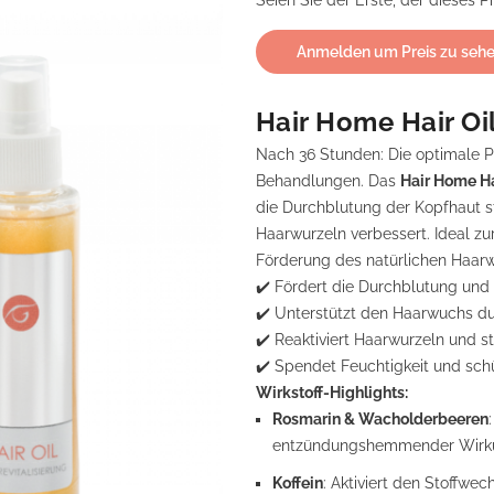
Seien Sie der Erste, der dieses 
Anmelden um Preis zu seh
Hair Home Hair Oil
Nach 36 Stunden: Die optimale P
Behandlungen. Das
Hair Home Ha
die Durchblutung der Kopfhaut s
Haarwurzeln verbessert. Ideal zu
Förderung des natürlichen Haar
✔️ Fördert die Durchblutung und
✔️ Unterstützt den Haarwuchs du
✔️ Reaktiviert Haarwurzeln und st
✔️ Spendet Feuchtigkeit und sch
Wirkstoff-Highlights:
Rosmarin & Wacholderbeeren
entzündungshemmender Wirk
Koffein
: Aktiviert den Stoffwec