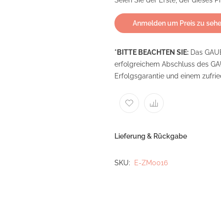
Seien Sie der Erste, der dieses 
Anmelden um Preis zu seh
*BITTE BEACHTEN SIE:
Das GAUB
erfolgreichem Abschluss des G
Erfolgsgarantie und einem zufri
Lieferung & Rückgabe
SKU
E-ZM0016