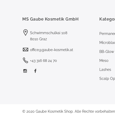
MS Gaube Kosmetik GmbH
Katego
Schwimmschulkai 108
Permane
8010 Graz
Microbla
office@gaube-kosmetik.at
BB-Glow
+43 316 68 24 70
Meso
Lashes
Scalp Opt
© 2020 Gaube Kosmetik Shop. Alle Rechte vorbehalten