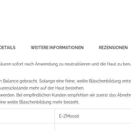
DETAILS
WEITERE INFORMATIONEN
REZENSIONEN
 Säuren sofort nach Anwendung zu neutralisieren und die Haut zu ber
n Balance gebracht. Solange eine feine, weiße Bläschenbildung entste
 Säurerückstände mehr auf der Haut bestehen.
n werden. Bei empfindlichen Kunden empfehlen wir zuerst das Abne
 keine weiße Bläschenbildung mehr besteht.
E-ZM0016
-