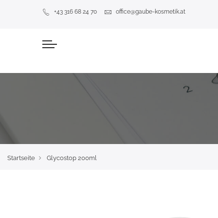
+43 316 68 24 70
office@gaube-kosmetik.at
Startseite
Glycostop 200ml