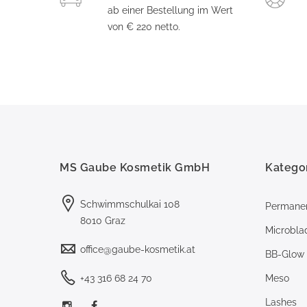
ab einer Bestellung im Wert
von € 220 netto.
MS Gaube Kosmetik GmbH
Katego
Schwimmschulkai 108
Permane
8010 Graz
Microbla
office@gaube-kosmetik.at
BB-Glow
+43 316 68 24 70
Meso
Lashes