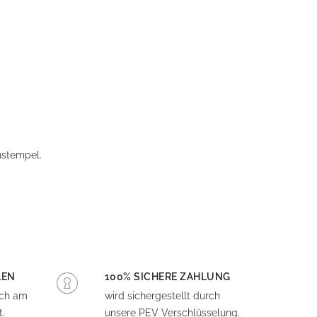
enstempel.
LEN
100% SICHERE ZAHLUNG
och am
wird sichergestellt durch
.
unsere PEV Verschlüsselung.