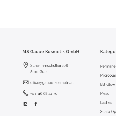
MS Gaube Kosmetik GmbH
Katego
Schwimmschulkai 108
Permane
8010 Graz
Microbla
office@gaube-kosmetik.at
BB-Glow
+43 316 68 24 70
Meso
Lashes
Scalp Opt