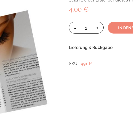
Seien Sie der Erste, der dieses 
4,00 €
-
+
IN DEN
Lieferung & Rückgabe
SKU
491-P