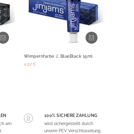
Wimpernfarbe J, BlueBlack 15ml
4,97 €
LEN
100% SICHERE ZAHLUNG
och am
wird sichergestellt durch
.
unsere PEV Verschlüsselung.