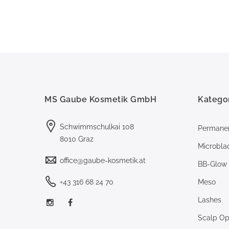
MS Gaube Kosmetik GmbH
Katego
Schwimmschulkai 108
Permane
8010 Graz
Microbla
office@gaube-kosmetik.at
BB-Glow
+43 316 68 24 70
Meso
Lashes
Scalp Opt