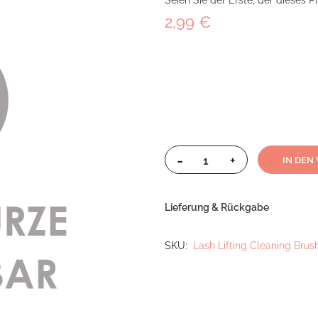
Seien Sie der Erste, der dieses 
2,99 €
-
+
IN DEN
Lieferung & Rückgabe
SKU
Lash Lifting Cleaning Brus