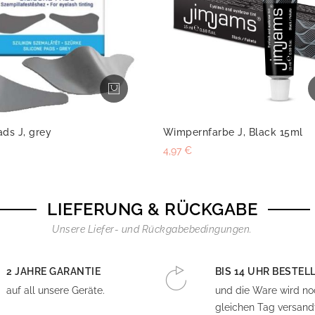
ads J, grey
Wimpernfarbe J, Black 15ml
4,97 €
LIEFERUNG & RÜCKGABE
Unsere Liefer- und Rückgabebedingungen.
2 JAHRE GARANTIE
BIS 14 UHR BESTEL
auf all unsere Geräte.
und die Ware wird n
gleichen Tag versandt