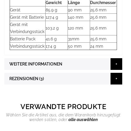
Gewicht
Länge
Durchmesser
Gerät
85.9 g
90 mm
25.6 mm
Gerät mit Batterie
127.4 g
140 mm
25.6 mm
Gerät mit
103.2 g
120 mm
25.6 mm
Verbindungsstück
Batterie Pack
41.6 g
31mm
25.6 mm
Verbindungsstück
17.4 g
50 mm
24 mm
WEITERE INFORMATIONEN
REZENSIONEN
3
VERWANDTE PRODUKTE
Wählen Sie die Artikel aus, die dem Warenkorb hinzugefügt
werden sollen, oder
alle auswählen