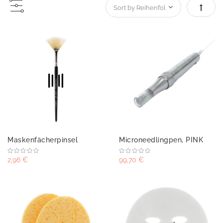
Absteig
Maskenfächerpinsel
Microneedlingpen, PINK
2,96 €
99,70 €