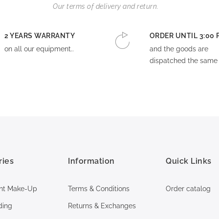
Our terms of delivery and return.
2 YEARS WARRANTY
ORDER UNTIL 3:00 
on all our equipment..
and the goods are
dispatched the same 
ries
Information
Quick Links
nt Make-Up
Terms & Conditions
Order catalog
ding
Returns & Exchanges