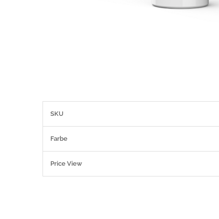
More
SKU
Information
Farbe
Price View