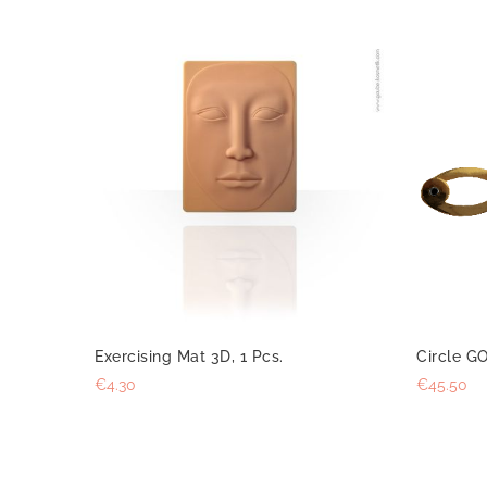
Exercising Mat 3D, 1 Pcs.
Circle G
€4.30
€45.50