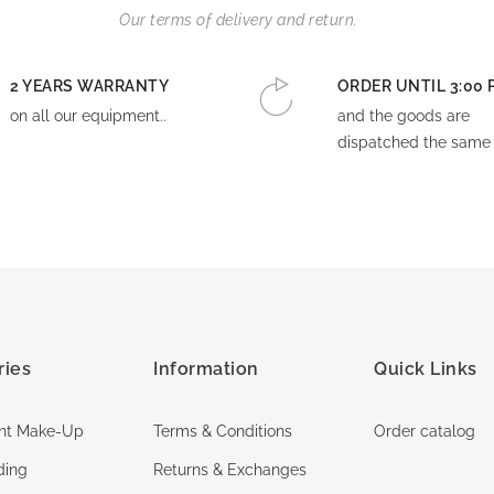
Our terms of delivery and return.
2 YEARS WARRANTY
ORDER UNTIL 3:00 
on all our equipment..
and the goods are
dispatched the same 
ries
Information
Quick Links
nt Make-Up
Terms & Conditions
Order catalog
ding
Returns & Exchanges