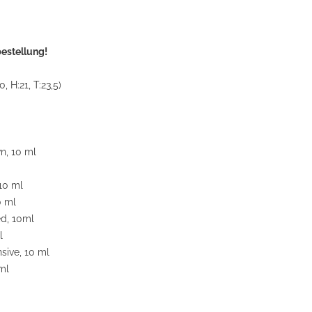
estellung!
 H:21, T:23,5)
n, 10 ml
10 ml
0 ml
d, 10ml
l
sive, 10 ml
ml