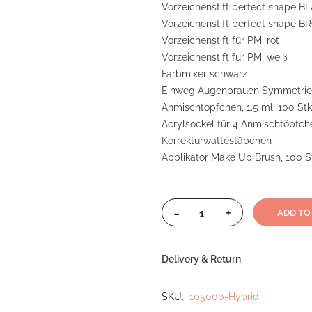
Vorzeichenstift perfect shape BL
Vorzeichenstift perfect shape B
Vorzeichenstift für PM, rot
Vorzeichenstift für PM, weiß
Farbmixer schwarz
Einweg Augenbrauen Symmetrie L
Anmischtöpfchen, 1.5 ml, 100 Stk
Acrylsockel für 4 Anmischtöpfch
Korrekturwattestäbchen
Applikator Make Up Brush, 100 St
-
+
ADD TO
Delivery & Return
SKU
105000-Hybrid