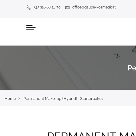
+43 316 68 24 70
office@gaube-kosmetik.at
Pe
Home
Permanent Make-up (Hybrid) - Starterpaket