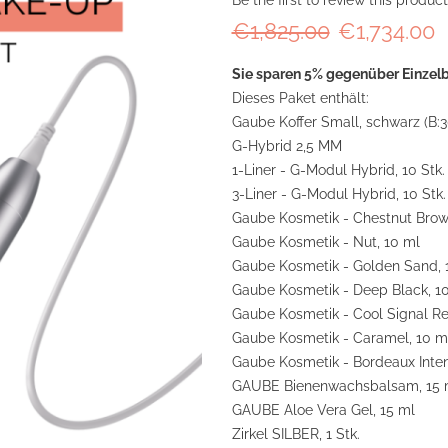
Be the first to review this product
€1,825.00
€1,734.00
Sie sparen 5% gegenüber Einzelb
Dieses Paket enthält:
Gaube Koffer Small, schwarz (B:30,
G-Hybrid 2,5 MM
1-Liner - G-Modul Hybrid, 10 Stk.
3-Liner - G-Modul Hybrid, 10 Stk.
Gaube Kosmetik - Chestnut Brow
Gaube Kosmetik - Nut, 10 ml
Gaube Kosmetik - Golden Sand, 
Gaube Kosmetik - Deep Black, 1
Gaube Kosmetik - Cool Signal Re
Gaube Kosmetik - Caramel, 10 m
Gaube Kosmetik - Bordeaux Inten
GAUBE Bienenwachsbalsam, 15 
GAUBE Aloe Vera Gel, 15 ml
Zirkel SILBER, 1 Stk.